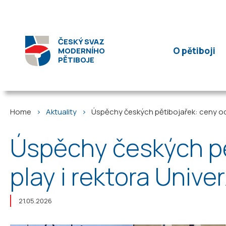
ČESKÝ SVAZ
O pětiboji
MODERNÍHO
PĚTIBOJE
Home
Aktuality
Úspěchy českých pětibojařek: ceny od Č
Úspěchy českých pě
play i rektora Unive
21.05.2026