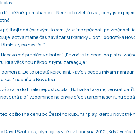
r play.
ci dějí běžně, pomáháme si. Nechci to zlehčovat, ceny jsou příje
otná.
sou v pětiboji pod časovým tlakem. „Musíme spěchat, po změnách 
zmatkuje, sotva máme čas zavázat si tkaničky u bot,“ podotýká Nov
i minuty na nástřel.“
ja Načeva má problémy s baterií. „Poznáte to hned, na pistoli začne
 lidí a většinou někdo z týmu zareaguje.“
mohla. „Je to prostě kolegiální. Navíc s sebou mívám náhradní 
a kus,“ nastiňuje Novotná.
ový sval a do finále nepostoupila. „Bulharka taky ne, tenkrát patřil
á Novotná a při vzpomínce na chvíle před startem laser runu dodá
 teď došlo i na cenu od Českého klubu fair play, kterou Novotné 
ce David Svoboda, olympijský vítěz z Londýna 2012. „Když Verča 