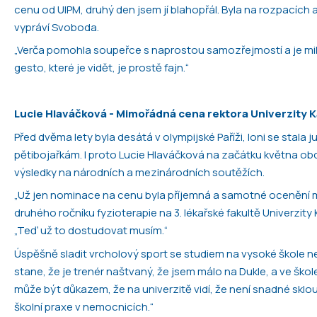
cenu od UIPM, druhý den jsem jí blahopřál. Byla na rozpacích 
vypráví Svoboda.
„Verča pomohla soupeřce s naprostou samozřejmostí a je milé,
gesto, které je vidět, je prostě fajn.“
Lucie Hlaváčková -
Mimořádná cena rektora Univerzity K
Před dvěma lety byla desátá v olympijské Paříži, loni se stala
pětibojařkám. I proto Lucie Hlaváčková na začátku května obd
výsledky na národních a mezinárodních soutěžích.
„Už jen nominace na cenu byla příjemná a samotné ocenění mě
druhého ročníku fyzioterapie na 3. lékařské fakultě Univerzi
„Teď už to dostudovat musím.“
Úspěšně sladit vrcholový sport se studiem na vysoké škole ne
stane, že je trenér naštvaný, že jsem málo na Dukle, a ve ško
může být důkazem, že na univerzitě vidí, že není snadné skloubi
školní praxe v nemocnicích.“