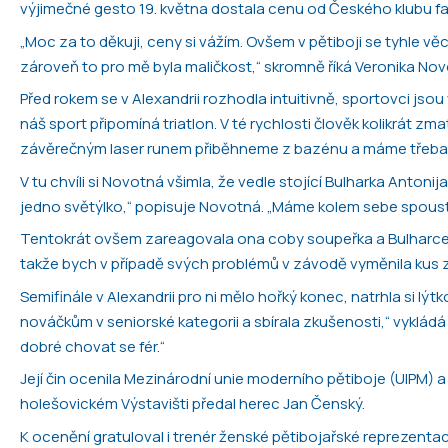
výjimečné gesto 19. května dostala cenu od Českého klubu fai
„Moc za to děkuji, ceny si vážím. Ovšem v pětiboji se tyhle vě
zároveň to pro mě byla maličkost,“ skromně říká Veronika Nov
Před rokem se v Alexandrii rozhodla intuitivně, sportovci j
náš sport připomíná triatlon. V té rychlosti člověk kolikrát 
závěrečným laser runem přiběhneme z bazénu a máme třeba tř
V tu chvíli si Novotná všimla, že vedle stojící Bulharka Antoni
jedno světýlko,“ popisuje Novotná. „Máme kolem sebe spoustu
Tentokrát ovšem zareagovala ona coby soupeřka a Bulharce po
takže bych v případě svých problémů v závodě vyměnila kus z
Semifinále v Alexandrii pro ni mělo hořký konec, natrhla si lýtk
nováčkům v seniorské kategorii a sbírala zkušenosti,“ vyklád
dobré chovat se fér.“
Její čin ocenila Mezinárodní unie moderního pětiboje (UIPM) a
holešovickém Výstavišti předal herec Jan Čenský.
K ocenění gratuloval i trenér ženské pětibojařské reprezenta