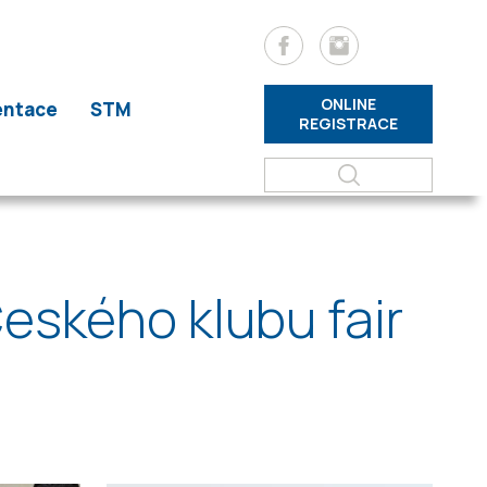
ONLINE
entace
STM
REGISTRACE
eského klubu fair