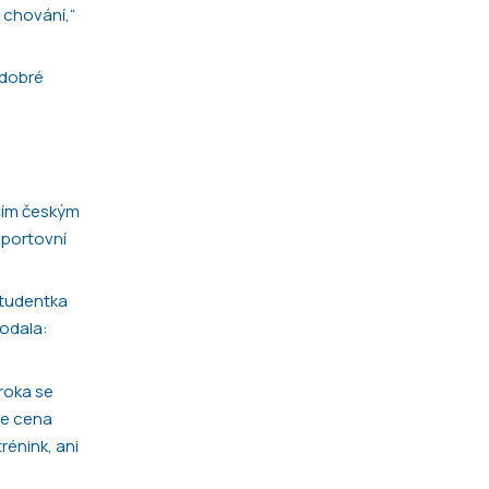
 chování,“
 dobré
jším českým
sportovní
studentka
dodala:
roka se
le cena
rénink, ani