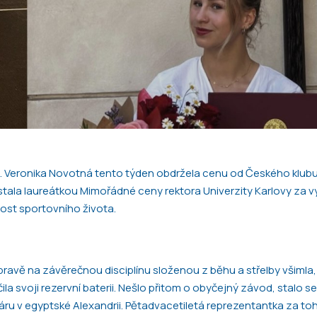
ě. Veronika Novotná tento týden obdržela cenu od Českého klubu 
ala laureátkou Mimořádné ceny rektora Univerzity Karlovy za vy
ost sportovního života.
pravě na závěrečnou disciplínu složenou z běhu a střelby všimla,
ila svoji rezervní baterii. Nešlo přitom o obyčejný závod, stalo se
u v egyptské Alexandrii. Pětadvacetiletá reprezentantka za toh