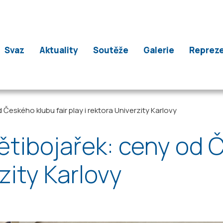
Svaz
Aktuality
Soutěže
Galerie
Reprez
eského klubu fair play i rektora Univerzity Karlovy
tibojařek: ceny od Č
rzity Karlovy