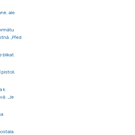
mné, ale
formátu
otná. „Před
 blikat
pistoli,
a k
vá: „Je
na
dostala