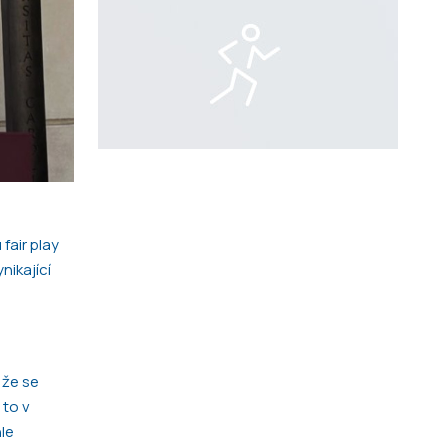
fair play
nikající
 že se
 to v
le