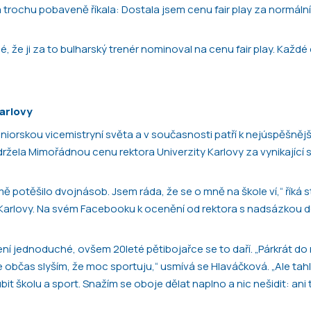
a trochu pobaveně říkala: Dostala jsem cenu fair play za normální
 že ji za to bulharský trenér nominoval na cenu fair play. Každé
arlovy
 juniorskou vicemistryní světa a v současnosti patří k nejúspěšně
ržela Mimořádnou cenu rektora Univerzity Karlovy za vynikající 
 potěšilo dvojnásob. Jsem ráda, že se o mně na škole ví,“ říká 
ty Karlovy. Na svém Facebooku k ocenění od rektora s nadsázkou 
ní jednoduché, ovšem 20leté pětibojařce se to daří. „Párkrát do 
le občas slyším, že moc sportuju,“ usmívá se Hlaváčková. „Ale tah
t školu a sport. Snažím se oboje dělat naplno a nic nešidit: ani t