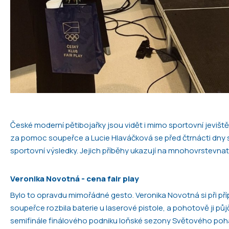
České moderní pětibojařky jsou vidět i mimo sportovní jevišt
za pomoc soupeřce a Lucie Hlaváčková se před čtrnácti dny st
sportovní výsledky. Jejich příběhy ukazují na mnohovrstevnat
Veronika Novotná - cena fair play
Bylo to opravdu mimořádné gesto. Veronika Novotná si při pří
soupeřce rozbila baterie u laserové pistole, a pohotově ji půjč
semifinále finálového podniku loňské sezony Světového pohár