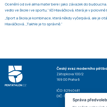
Ocenění od své alma mater bere i jako závazek do budoucna. „P
vedlo ve škole i ve sportu,“ líčí Hlaváčková, která je v polovin
„Sport a škola je kombinace, která někdy vyčerpává, ale je o
Hlaváčková. „Takhle je to správně.“
Český svaz moderního pětiboj
Zátopkova 100/2
169 00 Praha 6
IČO: 62940481
DIČ: CZ62940481
Správa předvoleb