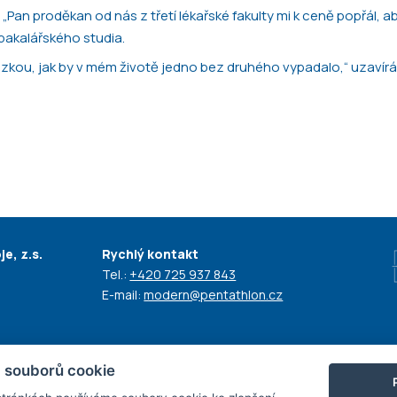
an proděkan od nás z třetí lékařské fakulty mi k ceně popřál, ab
ě bakalářského studia.
tázkou, jak by v mém životě jedno bez druhého vypadalo,“ uzavírá
e, z.s.
Rychlý kontakt
Tel.:
+420 725 937 843
E-mail:
modern@pentathlon.cz
 souborů cookie