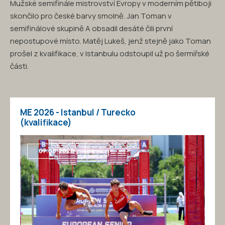
Mužské semifinále mistrovství Evropy v moderním pětiboji
skončilo pro české barvy smolně. Jan Toman v
semifinálové skupině A obsadil desáté čili první
nepostupové místo. Matěj Lukeš, jenž stejně jako Toman
prošel z kvalifikace, v Istanbulu odstoupil už po šermířské
části.
ME 2026 - Istanbul / Turecko
(kvalifikace)
07.08.2026