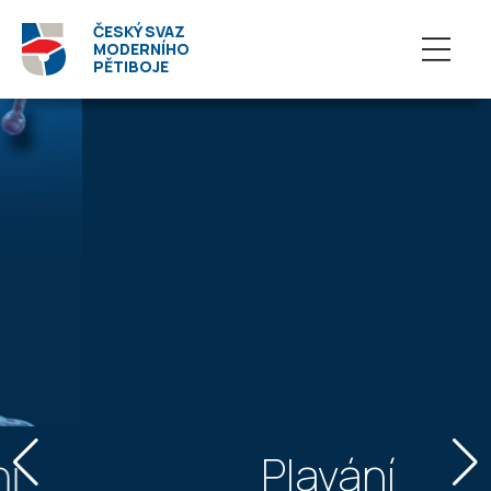
ČESKÝ SVAZ
MODERNÍHO
PĚTIBOJE
Plavání